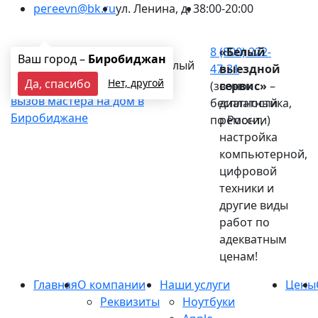
pereevn@bk.ru
ул. Ленина, д. 3
8:00-20:00
Ваш город:
Биробиджан
8 (800) 222-
«Белый
Ваш город –
Биробиджан
Белый
47-31
выездной
выездной сервис
Да, спасибо
Нет, другой
(звонок
сервис»
–
вызов мастера на дом в
бесплатный
диагностика,
Биробиджане
по России)
ремонт,
настройка
компьютерной,
цифровой
техники и
другие виды
работ по
адекватным
ценам!
Главная
О компании
Наши услуги
Цены
Реквизиты
Ноутбуки